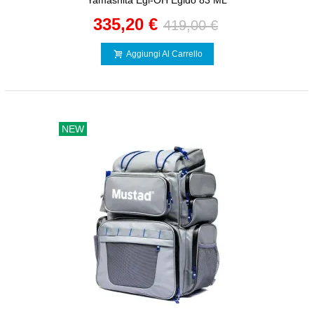
Yamashita Egi-OH Egido 83 ML
335,20 €
419,00 €
Aggiungi Al Carrello
NEW