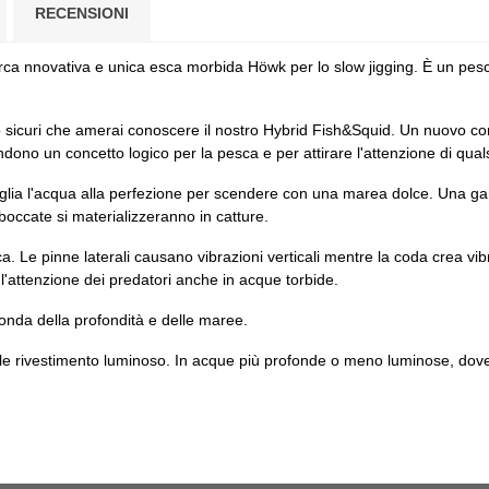
RECENSIONI
arca nnovativa e unica esca morbida Höwk per lo slow jigging. È un pe
sicuri che amerai conoscere il nostro Hybrid Fish&Squid. Un nuovo concet
endono un concetto logico per la pesca e per attirare l'attenzione di qua
glia l'acqua alla perfezione per scendere con una marea dolce. Una gam
occate si materializzeranno in catture.
a. Le pinne laterali causano vibrazioni verticali mentre la coda crea vib
 l'attenzione dei predatori anche in acque torbide.
onda della profondità e delle maree.
iale rivestimento luminoso. In acque più profonde o meno luminose, dove n