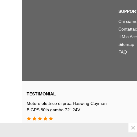
SUPPOR
Chi siam
Contattac
Il Mio Ac
Sitemap
FAQ
TESTIMONIAL
Motore elettrico di prua Haswing Cayman
B GPS 80lb gambo 72" 24V
×
Acquistato questo inverso presso il
negozio si siracusa dopo vari consigli ho