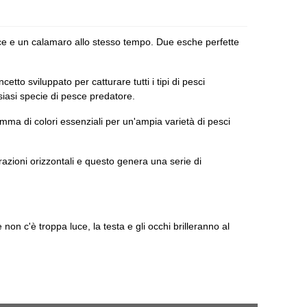
sce e un calamaro allo stesso tempo. Due esche perfette
to sviluppato per catturare tutti i tipi di pesci
lsiasi specie di pesce predatore.
ma di colori essenziali per un'ampia varietà di pesci
razioni orizzontali e questo genera una serie di
on c'è troppa luce, la testa e gli occhi brilleranno al