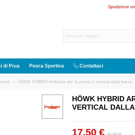
Spedizione om
ci di Prua
Pesca Sportiva
Contattaci
ertical
>
HÖWK HYBRID Artificiale per la pesca in vertical dalla barca
HÖWK HYBRID ART
VERTICAL DALL
17,50 €
25,00 €