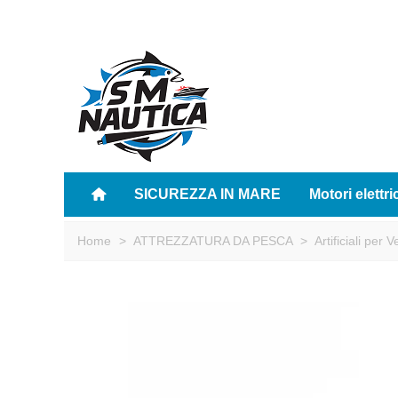
SICUREZZA IN MARE
Motori elettri
Home
>
ATTREZZATURA DA PESCA
>
Artificiali per V