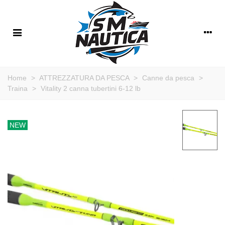
Home
>
ATTREZZATURA DA PESCA
>
Canne da pesca
>
Traina
>
Vitality 2 canna tubertini 6-12 lb
NEW