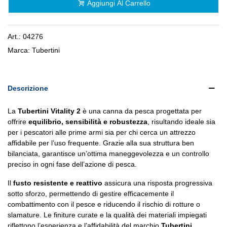
Aggiungi Al Carrello
Art.:
04276
Marca:
Tubertini
Descrizione
La
Tubertini Vitality 2
è una canna da pesca progettata per
offrire
equilibrio, sensibilità e robustezza
, risultando ideale sia
per i pescatori alle prime armi sia per chi cerca un attrezzo
affidabile per l’uso frequente. Grazie alla sua struttura ben
bilanciata, garantisce un’ottima maneggevolezza e un controllo
preciso in ogni fase dell’azione di pesca.
Il
fusto resistente e reattivo
assicura una risposta progressiva
sotto sforzo, permettendo di gestire efficacemente il
combattimento con il pesce e riducendo il rischio di rotture o
slamature. Le finiture curate e la qualità dei materiali impiegati
riflettono l’esperienza e l’affidabilità del marchio
Tubertini
,