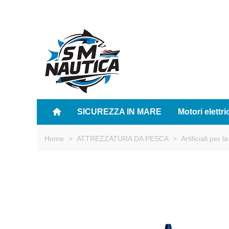
SICUREZZA IN MARE
Motori elettri
Home
>
ATTREZZATURA DA PESCA
>
Artificiali per l