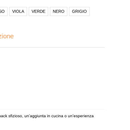
SO
VIOLA
VERDE
NERO
GRIGIO
zione
nack sfizioso, un’aggiunta in cucina o un’esperienza