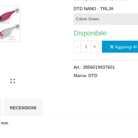
DTD NANO - TRLJA
Disponibile
Aggiungi Al 
-
+
Art.:
3856019937601
Marca:
DTD
RECENSIONI
55 mm