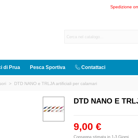
Spedizione om
ci di Prua
Pesca Sportiva
Contattaci
sori
>
DTD NANO e TRLJA artificiali per calamari
DTD NANO E TRLJ
9,00 €
Consegna stimata in 1-3 Giorni