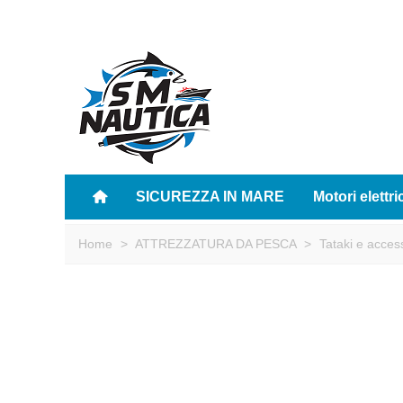
SICUREZZA IN MARE
Motori elettri
Home
>
ATTREZZATURA DA PESCA
>
Tataki e acces