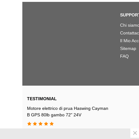
SUPPOR
Chi siam
Contattac
Il Mio Ac
Sitemap
FAQ
TESTIMONIAL
Motore elettrico di prua Haswing Cayman
B GPS 80lb gambo 72" 24V
×
Acquistato questo inverso presso il