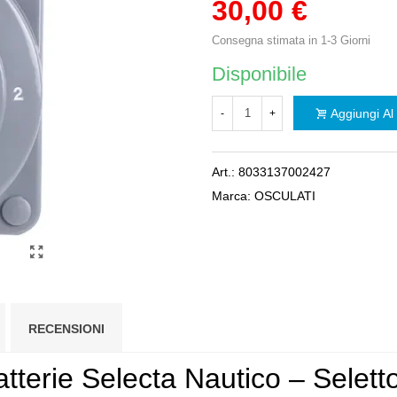
30,00 €
Consegna stimata in 1-3 Giorni
Disponibile
Aggiungi Al 
-
+
Art.:
8033137002427
Marca:
OSCULATI
RECENSIONI
atterie Selecta Nautico – Selett