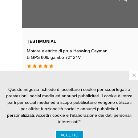
TESTIMONIAL
Motore elettrico di prua Haswing Cayman
B GPS 80lb gambo 72" 24V
×
Acquistato questo inverso presso il
negozio si siracusa dopo vari consigli ho
Questo negozio richiede di accettare i cookie per scopi legati a
deciso e l'ho comprato, uno tra i migliori
prestazioni, social media ed annunci pubblicitari. I cookie di terze
acquisti fatti, esegue perfettamente il suo
parti per social media ed a scopo pubblicitario vengono utilizzati
lavoro di ancora e non perde un colpo, lo
per offrire funzionalità social e annunci pubblicitari
consiglio pe ril prezzo che ha.
personalizzati. Accetti i cookie e l'elaborazione dei dati personali
interessati?
Da: Sa**** *****ra
09/07/2026
ACCETTO