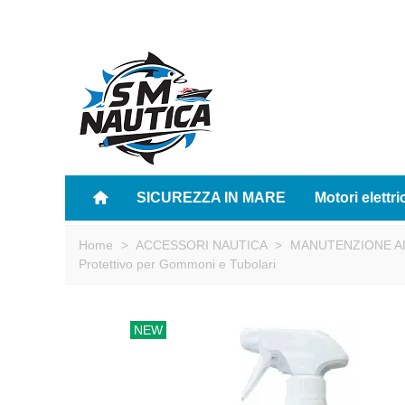
SICUREZZA IN MARE
Motori elettri
Home
>
ACCESSORI NAUTICA
>
MANUTENZIONE AN
Protettivo per Gommoni e Tubolari
NEW