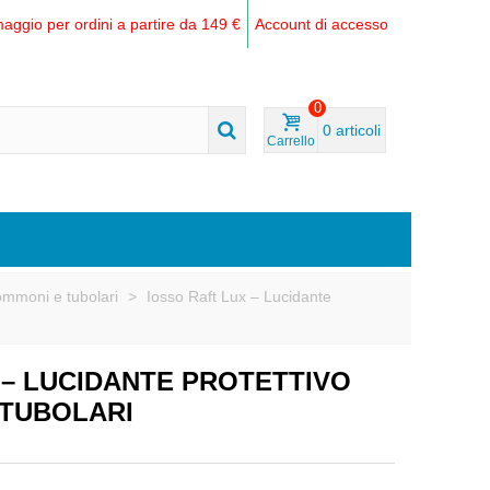
aggio per ordini a partire da 149 €
Account di accesso
0
0
articoli
Carrello
Gommoni e tubolari
>
Iosso Raft Lux – Lucidante
 – LUCIDANTE PROTETTIVO
 TUBOLARI