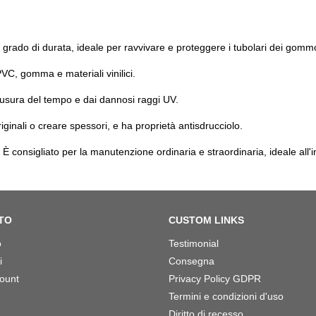
 grado di durata, ideale per ravvivare e proteggere i tubolari dei gomm
PVC, gomma e materiali vinilici.
'usura del tempo e dai dannosi raggi UV.
riginali o creare spessori, e ha proprietà antisdrucciolo.
È consigliato per la manutenzione ordinaria e straordinaria, ideale all'in
TO
CUSTOM LINKS
o
Testimonial
i
Consegna
count
Privacy Policy GDPR
Termini e condizioni d'uso
Diritto di recesso