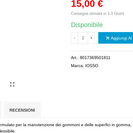
15,00 €
Consegna stimata in 1-3 Giorni
Disponibile
Aggiungi Al 
-
+
Art.:
8017369501811
Marca:
IOSSO
RECENSIONI
formulato per la manutenzione dei gommoni e delle superfici in gomma, 
lessibile.