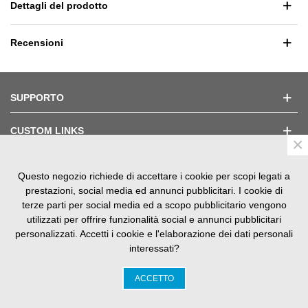
Dettagli del prodotto
Recensioni
SUPPORTO
CUSTOM LINKS
×
Questo negozio richiede di accettare i cookie per scopi legati a
TESTIMONIAL
prestazioni, social media ed annunci pubblicitari. I cookie di
terze parti per social media ed a scopo pubblicitario vengono
utilizzati per offrire funzionalità social e annunci pubblicitari
personalizzati. Accetti i cookie e l'elaborazione dei dati personali
interessati?
SM Nautica srls V.le S. Panagia, 85 - 96100 Siracusa P.iva
02143400899
ACCETTO
0