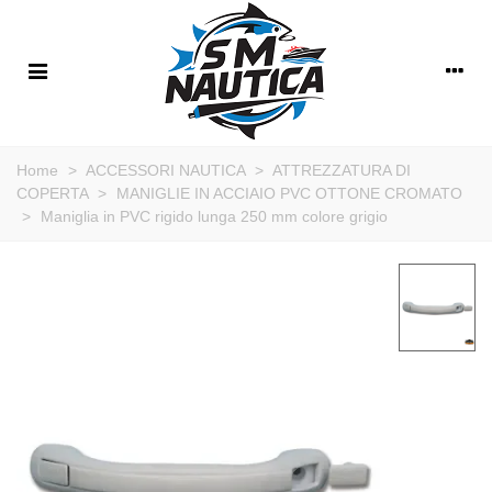
Home
>
ACCESSORI NAUTICA
>
ATTREZZATURA DI
COPERTA
>
MANIGLIE IN ACCIAIO PVC OTTONE CROMATO
>
Maniglia in PVC rigido lunga 250 mm colore grigio