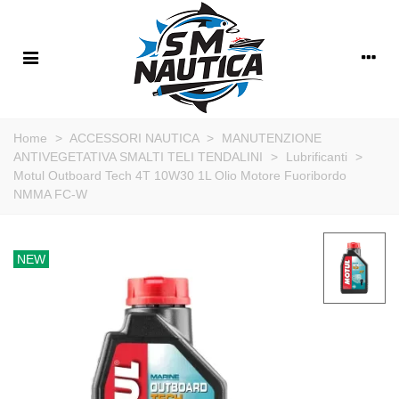
Home
>
ACCESSORI NAUTICA
>
MANUTENZIONE
ANTIVEGETATIVA SMALTI TELI TENDALINI
>
Lubrificanti
>
Motul Outboard Tech 4T 10W30 1L Olio Motore Fuoribordo
NMMA FC-W
NEW