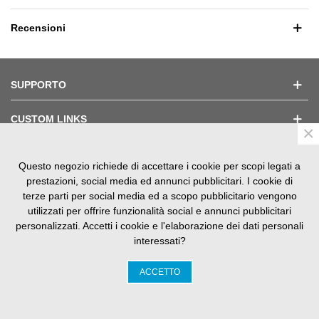
Recensioni
SUPPORTO
CUSTOM LINKS
×
Questo negozio richiede di accettare i cookie per scopi legati a
TESTIMONIAL
prestazioni, social media ed annunci pubblicitari. I cookie di
terze parti per social media ed a scopo pubblicitario vengono
utilizzati per offrire funzionalità social e annunci pubblicitari
personalizzati. Accetti i cookie e l'elaborazione dei dati personali
interessati?
SM Nautica srls V.le S. Panagia, 85 - 96100 Siracusa P.iva
02143400899
ACCETTO
0
Carrello
In alto