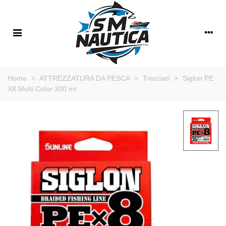
Home
>
ATTREZZATURA DA PESCA
>
Trecciati
>
Siglon PE
X8 Multi Color 300 mt