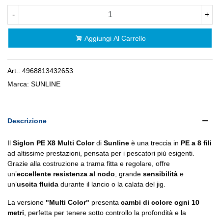
-
+
Aggiungi Al Carrello
Art.:
4968813432653
Marca:
SUNLINE
Descrizione
Il
Siglon PE X8 Multi Color
di
Sunline
è una treccia in
PE a 8 fili
ad altissime prestazioni, pensata per i pescatori più esigenti.
Grazie alla costruzione a trama fitta e regolare, offre
un’
eccellente resistenza al nodo
, grande
sensibilità
e
un’
uscita fluida
durante il lancio o la calata del jig.
La versione
"Multi Color"
presenta
cambi di colore ogni 10
metri
, perfetta per tenere sotto controllo la profondità e la