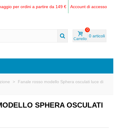
aggio per ordini a partire da 149 €
Account di accesso
0
0
articoli
Carrello
azione
>
Fanale rosso modello Sphera osculati luce di
MODELLO SPHERA OSCULATI