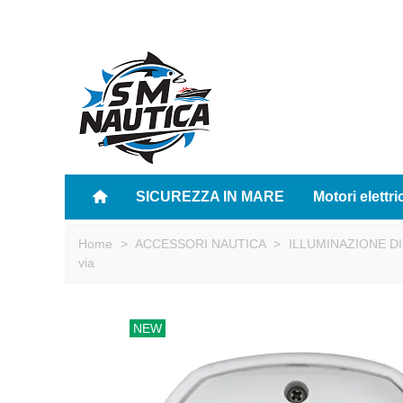
SICUREZZA IN MARE
Motori elettri
Home
>
ACCESSORI NAUTICA
>
ILLUMINAZIONE DI
via
NEW