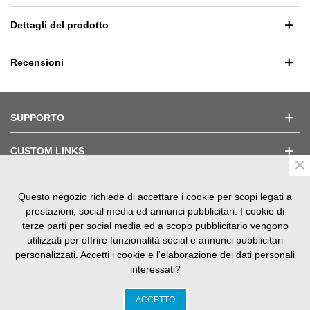
Dettagli del prodotto
Recensioni
SUPPORTO
CUSTOM LINKS
×
Questo negozio richiede di accettare i cookie per scopi legati a
TESTIMONIAL
prestazioni, social media ed annunci pubblicitari. I cookie di
terze parti per social media ed a scopo pubblicitario vengono
utilizzati per offrire funzionalità social e annunci pubblicitari
personalizzati. Accetti i cookie e l'elaborazione dei dati personali
interessati?
SM Nautica srls V.le S. Panagia, 85 - 96100 Siracusa P.iva
02143400899
ACCETTO