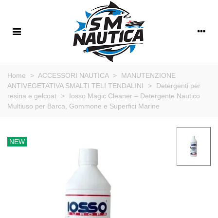
Home
>
ACCESSORI NAUTICA
>
MANUTENZIONE
ANTIVEGETATIVA SMALTI TELI TENDALINI
>
Detergenti per
resina e gelcoat
>
Iosso Magic Cleaner – Detergente Nautico
Multiuso per Barca, Gommone e Superfici Marine
NEW