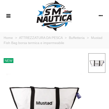
Home
>
ATTREZZATURA DA PESCA
>
Buffetteria
>
Mustad
Fish Bag borsa termica e impermeabile
NEW