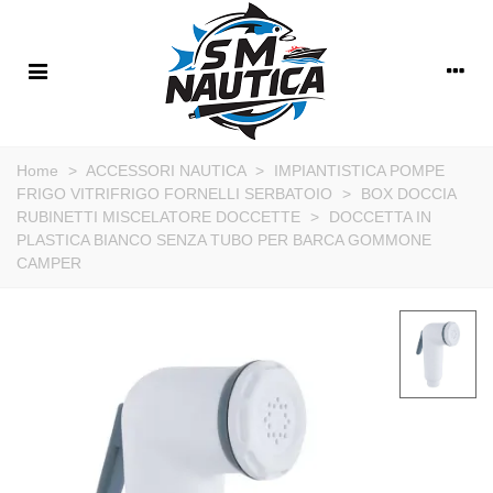
Home
>
ACCESSORI NAUTICA
>
IMPIANTISTICA POMPE
FRIGO VITRIFRIGO FORNELLI SERBATOIO
>
BOX DOCCIA
RUBINETTI MISCELATORE DOCCETTE
>
DOCCETTA IN
PLASTICA BIANCO SENZA TUBO PER BARCA GOMMONE
CAMPER